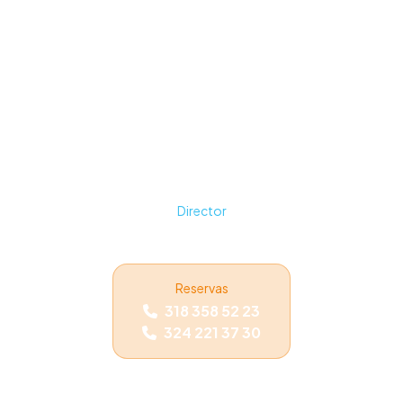
"Director y actor de la primera película
colombiana: Bajo el cielo antioqueño."
Gran empresario. Promotor de la Compañía
Colombiana de Navegación Aérea, mostrando
el nombre de Antioquia en los cielos. Por el río
Magdalena inició la navegación y las montañas
penetró con su idea de la carretera al mar de
Urabá.
Director
Jairo León Congote
Reservas
318 358 52 23
324 221 37 30