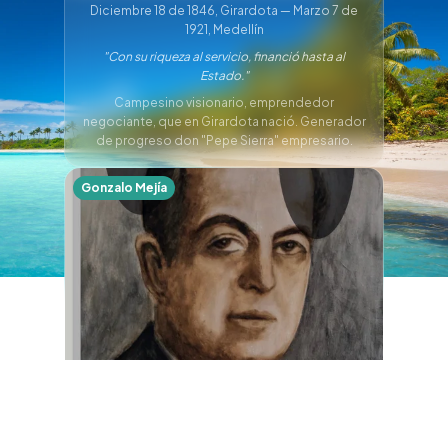
Diciembre 18 de 1846, Girardota — Marzo 7 de
1921, Medellín
"Con su riqueza al servicio, financió hasta al
Estado."
Campesino visionario, emprendedor
negociante, que en Girardota nació. Generador
de progreso don "Pepe Sierra" empresario.
Gonzalo Mejía
Gonzalo Mejía Trujillo
Mayo 3 de 1884, Medellín — Agosto 5 de 1956,
Medellín