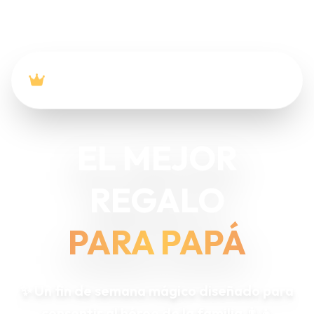
SÁBADO 12 Y DOMINGO 13 DE JUNIO
2027
EL MEJOR
REGALO
PARA PAPÁ
✨ Un fin de semana mágico diseñado para
consentir al héroe de la familia 👨‍👦