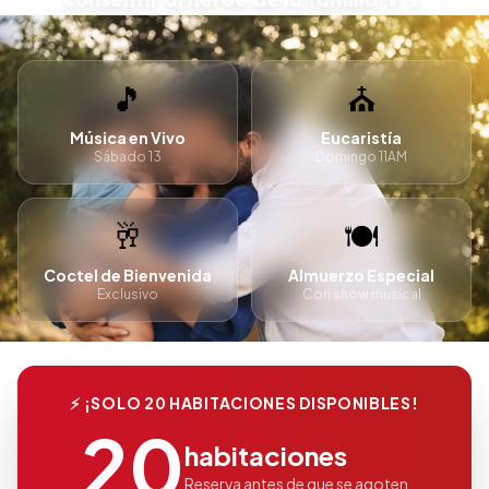
🎵
⛪
Música en Vivo
Eucaristía
Sábado 13
Domingo 11AM
🥂
🍽️
Coctel de Bienvenida
Almuerzo Especial
Exclusivo
Con show musical
⚡ ¡SOLO 20 HABITACIONES DISPONIBLES!
20
habitaciones
Reserva antes de que se agoten