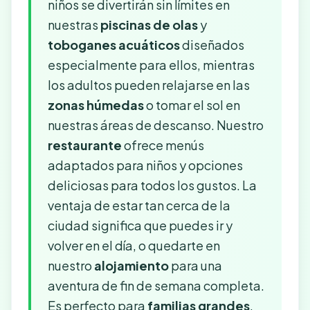
niños se divertirán sin límites en
nuestras
piscinas de olas
y
toboganes acuáticos
diseñados
especialmente para ellos, mientras
los adultos pueden relajarse en las
zonas húmedas
o tomar el sol en
nuestras áreas de descanso. Nuestro
restaurante
ofrece menús
adaptados para niños y opciones
deliciosas para todos los gustos. La
ventaja de estar tan cerca de la
ciudad significa que puedes ir y
volver en el día, o quedarte en
nuestro
alojamiento
para una
aventura de fin de semana completa.
Es perfecto para
familias grandes
,