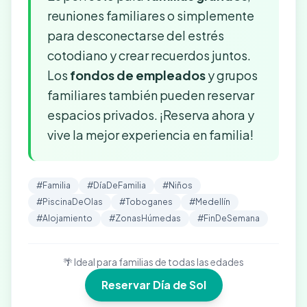
reuniones familiares o simplemente
para desconectarse del estrés
cotodiano y crear recuerdos juntos.
Los
fondos de empleados
y grupos
familiares también pueden reservar
espacios privados. ¡Reserva ahora y
vive la mejor experiencia en familia!
#Familia
#DíaDeFamilia
#Niños
#PiscinaDeOlas
#Toboganes
#Medellín
#Alojamiento
#ZonasHúmedas
#FinDeSemana
🌴 Ideal para familias de todas las edades
Reservar Día de Sol