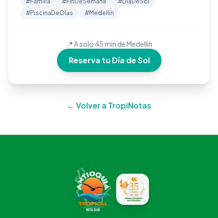
#Familia
#FinDeSemana
#DíaDeSol
#PiscinaDeOlas
#Medellín
📍 A solo 45 min de Medellín
Reserva tu Día de Sol
← Volver a TropiNotas